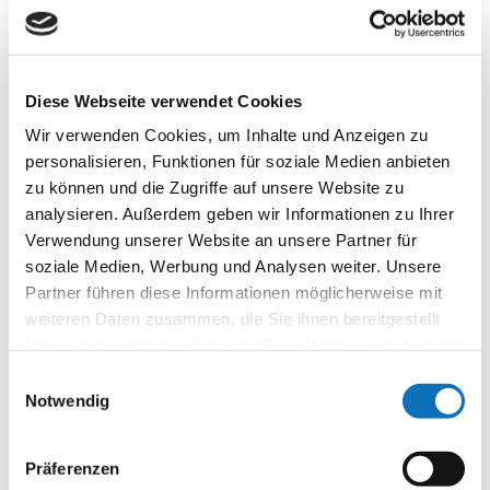
19. April 2018
Ostern im GZ-23
Diese Webseite verwendet Cookies
Wir verwenden Cookies, um Inhalte und Anzeigen zu
personalisieren, Funktionen für soziale Medien anbieten
19. April 2018
zu können und die Zugriffe auf unsere Website zu
Ostern im GZ-27
analysieren. Außerdem geben wir Informationen zu Ihrer
Verwendung unserer Website an unsere Partner für
soziale Medien, Werbung und Analysen weiter. Unsere
19. April 2018
Partner führen diese Informationen möglicherweise mit
Ostern im GZ-29
weiteren Daten zusammen, die Sie ihnen bereitgestellt
haben oder die sie im Rahmen Ihrer Nutzung der Dienste
gesammelt haben.
Einwilligungsauswahl
Notwendig
19. April 2018
Ostern im GZ-3
Präferenzen