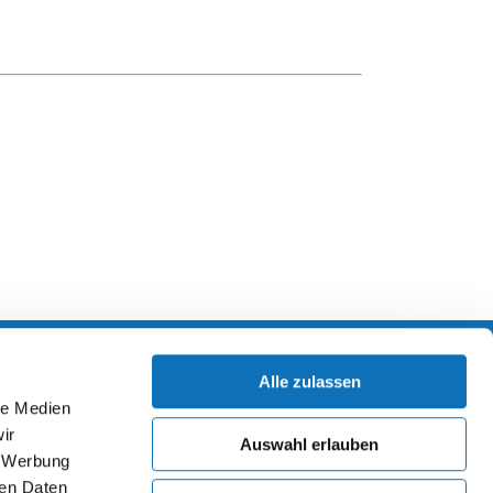
Alle zulassen
Impressum
Datenschutz
le Medien
ir
Auswahl erlauben
, Werbung
ren Daten