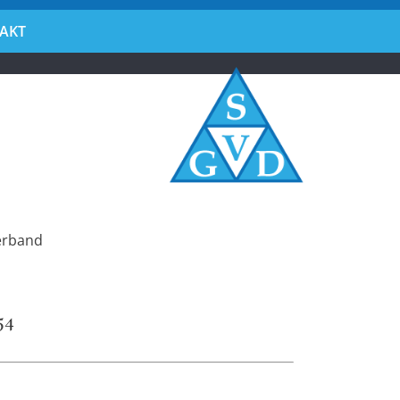
AKT
erband
54