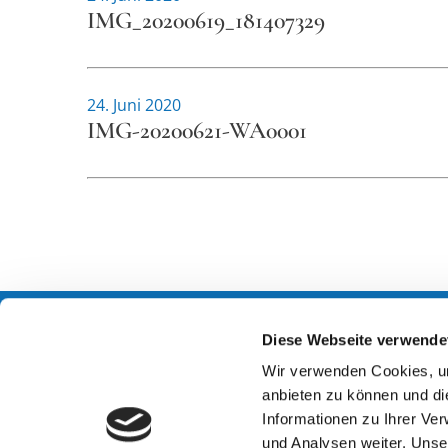
IMG_20200619_181407329
24. Juni 2020
IMG-20200621-WA0001
Diese Webseite verwende
Kontakt
Öffnungs
Wir verwenden Cookies, um
anbieten zu können und di
Stadtverband der
Begegnu
Informationen zu Ihrer Ve
Gehörlosen Dresden e.V.
Dienstag
und Analysen weiter. Unse
Carolinenstrasse 10
und nach