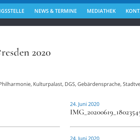
GSSTELLE
NEWS & TERMINE
MEDIATHEK
KONT
r
Dresden 2020
!
Philharmonie, Kulturpalast, DGS, Gebärdensprache, Stadtv
24. Juni 2020
IMG_20200619_1802354
24. Juni 2020