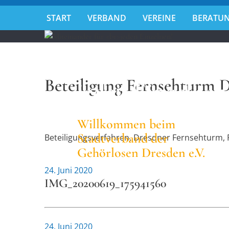
START
VERBAND
VEREINE
BERATUN
Miteinander fü
Beteiligung Fernsehturm 
jeden Einzelnen
Willkommen beim
Stadtverband der
Beteiligungsverfahren, Dresdner Fernsehturm, 
Gehörlosen Dresden e.V.
24. Juni 2020
IMG_20200619_175941560
24. Juni 2020