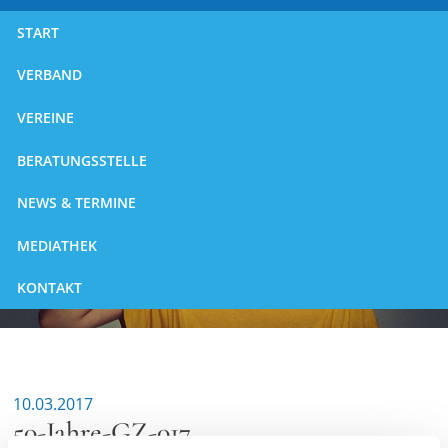
START
VERBAND
VEREINE
BERATUNGSSTELLE
NEWS & TERMINE
MEDIATHEK
KONTAKT
10.03.2017
50-Jahre-GZ-017