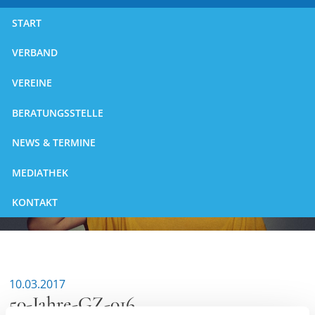
START
VERBAND
VEREINE
BERATUNGSSTELLE
NEWS & TERMINE
MEDIATHEK
KONTAKT
10.03.2017
50-Jahre-GZ-016