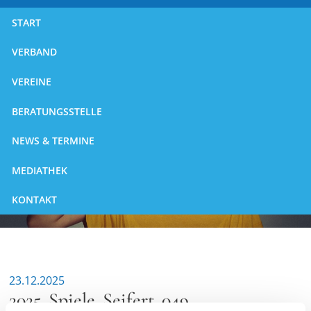
START
VERBAND
VEREINE
BERATUNGSSTELLE
NEWS & TERMINE
MEDIATHEK
KONTAKT
23.12.2025
2025_Spiele_Seifert_049