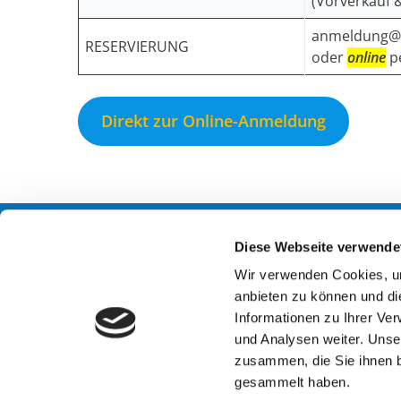
(Vorverkauf 
anmeldung@d
RESERVIERUNG
oder
online
p
Direkt zur Online-Anmeldung
Diese Webseite verwende
Kontakt
Öffnungs
Wir verwenden Cookies, um
anbieten zu können und di
Stadtverband der
Begegnu
Informationen zu Ihrer Ve
Gehörlosen Dresden e.V.
Dienstag
und Analysen weiter. Unse
Carolinenstrasse 10
und nach
zusammen, die Sie ihnen b
01097 Dresden
(Veransta
gesammelt haben.
Email:
sv@deaf-dresden.de