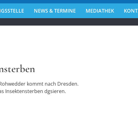
GSSTELLE
NEWS & TERMINE
MEDIATHEK
KONT
r
!
ensterben
rk Rohwedder kommt nach Dresden.
s Insektensterben dgsieren.