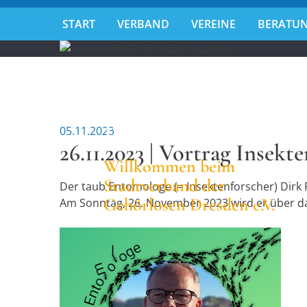
START
VERBAND
VEREINE
BERATUN
Miteinander fü
jeden Einzelnen
05.11.2023
26.11.2023 | Vortrag Insekt
Willkommen beim
Stadtverband der
Der taub Entomologe (= Insektenforscher) Di
Gehörlosen Dresden e.V.
Am Sonntag, 26. November 2023 wird er über da