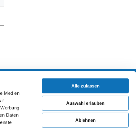
Alle zulassen
Impressum
Datenschutz
le Medien
ir
Auswahl erlauben
, Werbung
ren Daten
Ablehnen
ienste
artner