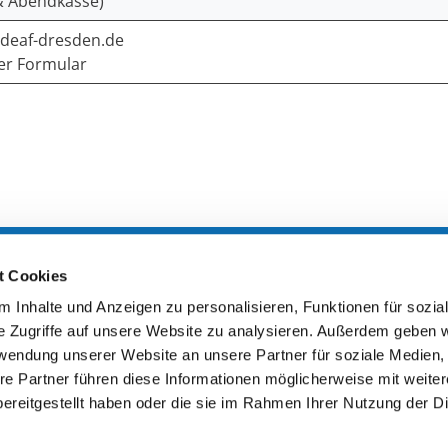
& Abendkasse)
eaf-dresden.de
er Formular
t Cookies
zeiten
 Inhalte und Anzeigen zu personalisieren, Funktionen für sozia
e Zugriffe auf unsere Website zu analysieren. Außerdem geben w
ngsstätte
rwendung unserer Website an unsere Partner für soziale Medien
 14 – 22 Uhr
re Partner führen diese Informationen möglicherweise mit weite
 Bedarf
ereitgestellt haben oder die sie im Rahmen Ihrer Nutzung der D
ltung, KoFo etc.)
Förderer & P