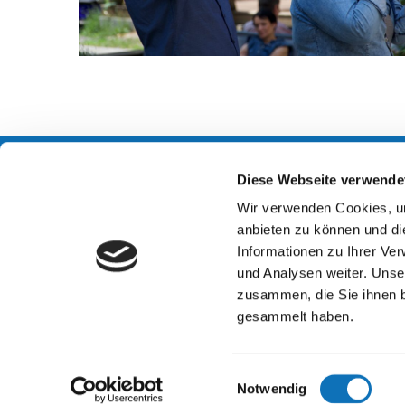
Diese Webseite verwende
Kontakt
Öffnungs
Wir verwenden Cookies, um
anbieten zu können und di
Stadtverband der
Begegnu
Informationen zu Ihrer Ve
Gehörlosen Dresden e.V.
Dienstag
und Analysen weiter. Unse
Carolinenstrasse 10
und nach
zusammen, die Sie ihnen b
01097 Dresden
(Veransta
gesammelt haben.
Email:
sv@deaf-dresden.de
Beratung
Skype:
sv-deaf-dresden
Dienstag
Einwilligungsauswahl
andere T
Notwendig