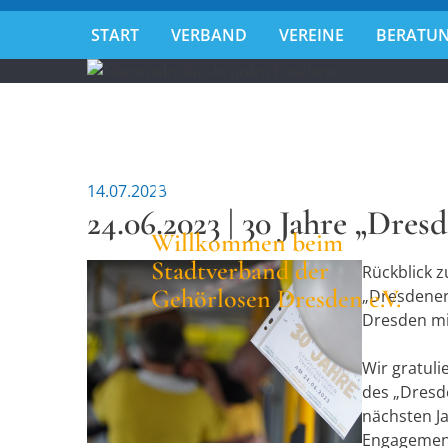
START
VERBAND
VEREINE
BERATUN
Miteinander fü
jeden Einzelnen
14.07.2023
24.06.2023 | 30 Jahre „Dres
Willkommen beim
Stadtverband der
Rückblick 
Gehörlosen Dresden e.V.
„Dresdener 
Dresden mi
Wir gratuli
des „Dresde
nächsten Ja
Engagemen