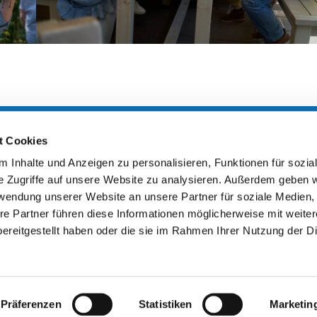
t Cookies
zeiten
 Inhalte und Anzeigen zu personalisieren, Funktionen für sozia
e Zugriffe auf unsere Website zu analysieren. Außerdem geben w
ngsstätte
rwendung unserer Website an unsere Partner für soziale Medien
 14 – 22 Uhr
re Partner führen diese Informationen möglicherweise mit weite
 Bedarf
ereitgestellt haben oder die sie im Rahmen Ihrer Nutzung der D
ltung, KoFo etc.)
Förderer & P
sstelle
 9 – 12 und 14 – 18 Uhr
age nach Vereinbarung
Präferenzen
Statistiken
Marketin